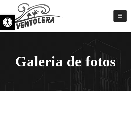
Barra de ferramentas aberta
Diretor
Nós
Associações
Galeria de fotos
De
Bairro
Galerias
Notícias
Eventos