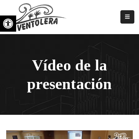
Open toolbar
Principale
Noi
Associazioni
Vídeo de la
Di
Quartiere
presentación
Gallerie
Notizia
Eventi