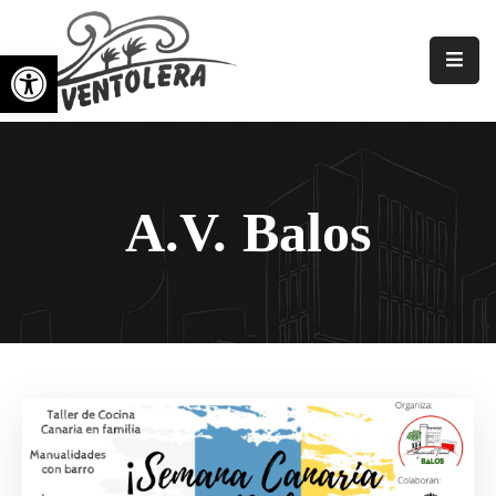
Open toolbar
Principale
Noi
Associazioni
A.V. Balos
Di
Quartiere
Gallerie
Notizia
Eventi