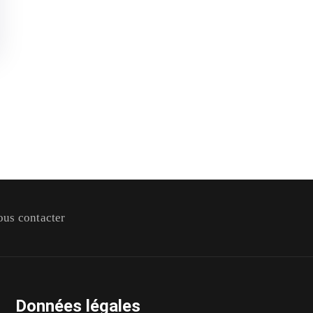
us contacter
Données légales