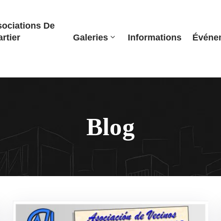
ociations De
rtier
Galeries
Informations
Événe
Blog