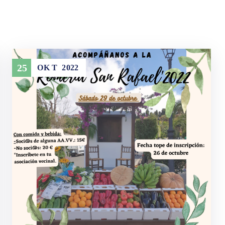
25
OK T
2022