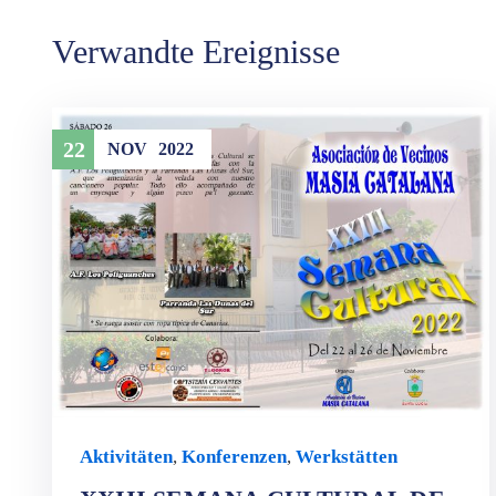
Verwandte Ereignisse
22
NOV
2022
Aktivitäten
,
Konferenzen
,
Werkstätten