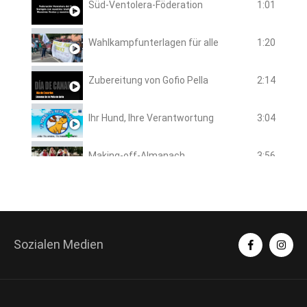
Süd-Ventolera-Föderation
1:01
Wahlkampfunterlagen für alle
1:20
Zubereitung von Gofio Pella
2:14
Ihr Hund, Ihre Verantwortung
3:04
Making-off-Almanach
3:56
Taifa-Tanz
4:25
Kanarisches Kaktusfeigen-Handwerk
4:26
Sozialen Medien
Kanarische Mojo-Ausarbeitung
4:20
Solidarität weben
1:58