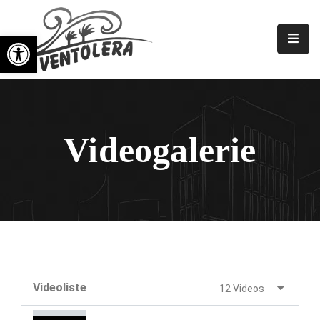
Symbolleiste öffnen
Rektor
Uns
Nachbarschaftsvereine
Videogalerie
Galerien
Nachrichten
Veranstaltungen
Videoliste
12 Videos