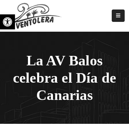
Abrir barra de herramientas
Principal
Nosotros
Asociaciones
La AV Balos
Vecinales
Galerías
celebra el Día de
Noticias
Canarias
Eventos