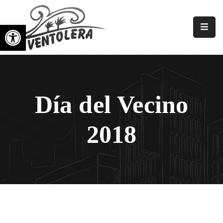
Abrir barra de herramientas
Principal
Nosotros
Asociaciones
Día del Vecino
Vecinales
Galerías
2018
Noticias
Eventos