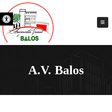
Abrir barra de herramientas
Principal
Nosotros
Asociaciones
Vecinales
Galerías
A.V. Balos
Noticias
Eventos